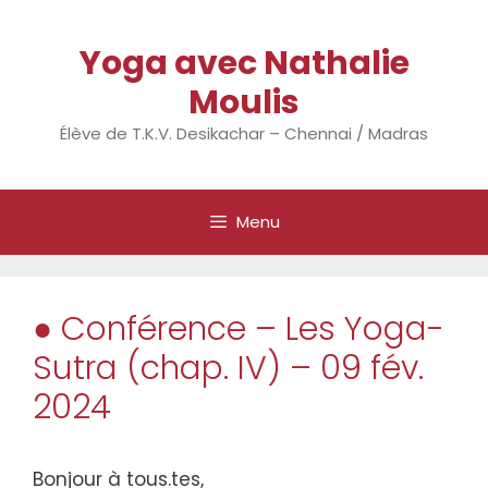
Aller
au
Yoga avec Nathalie
contenu
Moulis
Élève de T.K.V. Desikachar – Chennai / Madras
Menu
● Conférence – Les Yoga-
Sutra (chap. IV) – 09 fév.
2024
Bonjour à tous.tes,