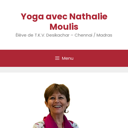
Aller
au
Yoga avec Nathalie
contenu
Moulis
Élève de T.K.V. Desikachar – Chennai / Madras
Menu