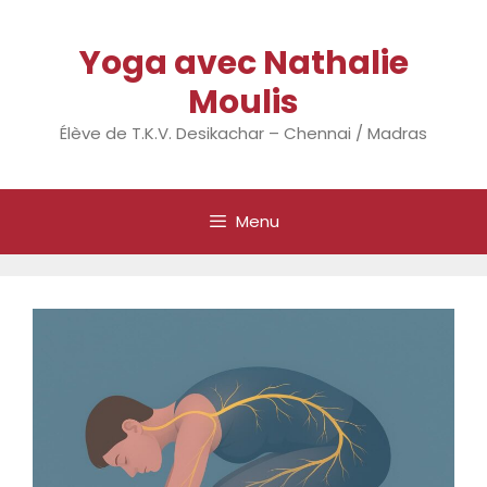
Aller
au
Yoga avec Nathalie
contenu
Moulis
Élève de T.K.V. Desikachar – Chennai / Madras
Menu